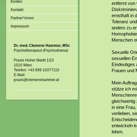
Kosten
entfernt von
Diskriminier
Kontakt
ernsthaft in
Partner*innen
Toleranz und 
Impressum
anders zu er
Homophobie, 
Menschen oft
Dr. med. Clemens Hammer, MSc
Psychotherapeut (Psychodrama)
Sexuelle Ori
sexuellen En
Praxis Hoher Markt 1/23
Eindeutiges 
1010 Wien
Telefon: +43 699 10377115
Frauen und 
E-Mail:
praxis@clemenshammer.at
Mein Auftrag 
stütze ich m
Menschenrech
gleichwertig
in eine Frau
verlieben, si
Entscheidend
entwickeln k
leben.