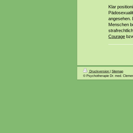
Klar positio
Pädosexualit
angesehen. D
Menschen bra
strafrechtli
Courage
bzw
Druckversion
|
Sitemap
© Psychotherapie Dr. med. Clem